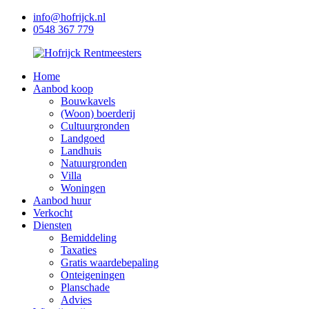
info@hofrijck.nl
0548 367 779
Home
Aanbod koop
Bouwkavels
(Woon) boerderij
Cultuurgronden
Landgoed
Landhuis
Natuurgronden
Villa
Woningen
Aanbod huur
Verkocht
Diensten
Bemiddeling
Taxaties
Gratis waardebepaling
Onteigeningen
Planschade
Advies