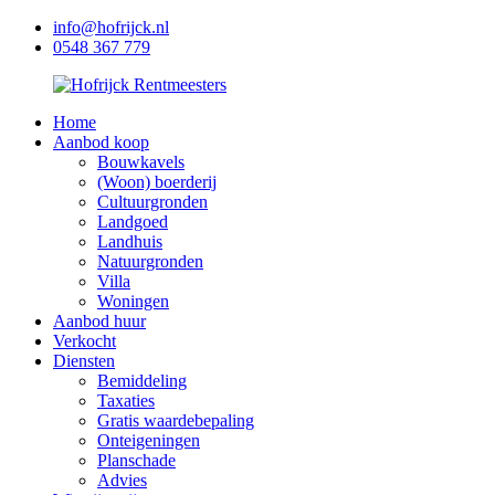
info@hofrijck.nl
0548 367 779
Home
Aanbod koop
Bouwkavels
(Woon) boerderij
Cultuurgronden
Landgoed
Landhuis
Natuurgronden
Villa
Woningen
Aanbod huur
Verkocht
Diensten
Bemiddeling
Taxaties
Gratis waardebepaling
Onteigeningen
Planschade
Advies