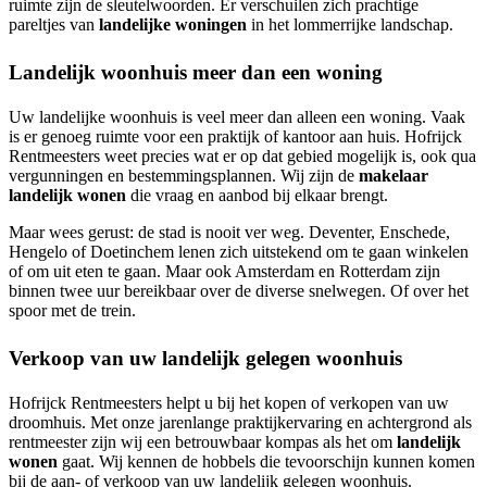
ruimte zijn de sleutelwoorden. Er verschuilen zich prachtige
pareltjes van
landelijke woningen
in het lommerrijke landschap.
Landelijk woonhuis meer dan een woning
Uw landelijke woonhuis is veel meer dan alleen een woning. Vaak
is er genoeg ruimte voor een praktijk of kantoor aan huis. Hofrijck
Rentmeesters weet precies wat er op dat gebied mogelijk is, ook qua
vergunningen en bestemmingsplannen. Wij zijn de
makelaar
landelijk wonen
die vraag en aanbod bij elkaar brengt.
Maar wees gerust: de stad is nooit ver weg. Deventer, Enschede,
Hengelo of Doetinchem lenen zich uitstekend om te gaan winkelen
of om uit eten te gaan. Maar ook Amsterdam en Rotterdam zijn
binnen twee uur bereikbaar over de diverse snelwegen. Of over het
spoor met de trein.
Verkoop van uw landelijk gelegen woonhuis
Hofrijck Rentmeesters helpt u bij het kopen of verkopen van uw
droomhuis. Met onze jarenlange praktijkervaring en achtergrond als
rentmeester zijn wij een betrouwbaar kompas als het om
landelijk
wonen
gaat. Wij kennen de hobbels die tevoorschijn kunnen komen
bij de aan- of verkoop van uw landelijk gelegen woonhuis.